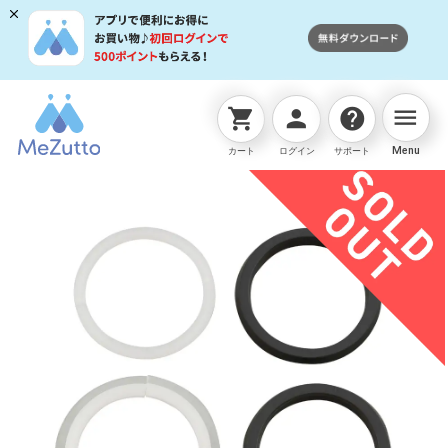
menu
shopping_cart
person
help
ネットストアTOP
販売終了商品
JMB OVﾊﾟｯｷﾝ
Menu
カート
ログイン
サポート