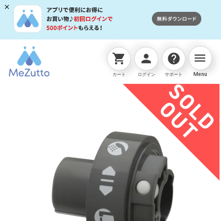
menu
shopping_cart
person
help
ネットストアTOP
販売終了商品
JMP002 切替表示ﾘﾝｸ
Menu
カート
ログイン
サポート