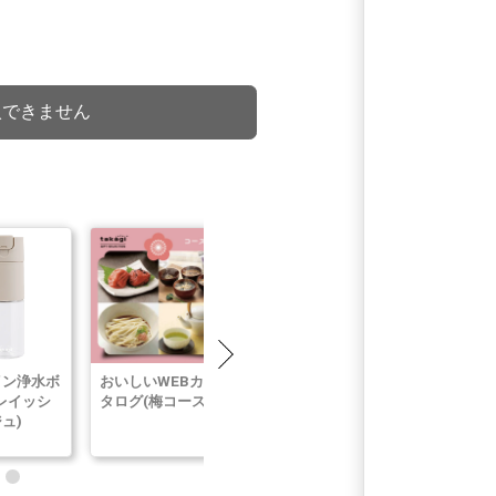
入できません
イン浄水ボ
おいしいWEBカ
NANO NEXT
VISANTE
レイッシ
タログ(梅コース)
10m(チャコール
Moisturizin
ュ)
グレー)
Cream