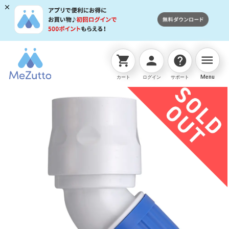
menu
shopping_cart
person
help
ネットストアTOP
販売終了商品
45度ｺﾈｸﾀｰ
Menu
カート
ログイン
サポート