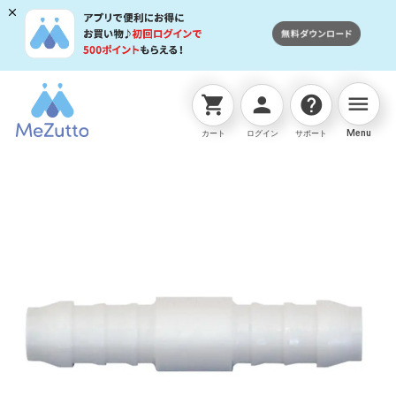
menu
shopping_cart
person
help
ネットストアTOP
ホースジョイント
二方型ﾎｰｽ継手(2
Menu
カート
ログイン
サポート