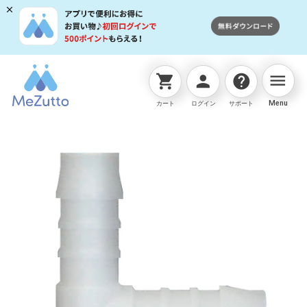
menu
shopping_cart
person
help
ネットストアTOP
ホースジョイント
L型ﾎｰｽ継手(14m
Menu
カート
ログイン
サポート