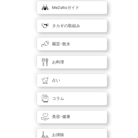
MeZuttoガイド
タカギの取組み
園芸･散水
お料理
占い
コラム
美容･健康
お掃除