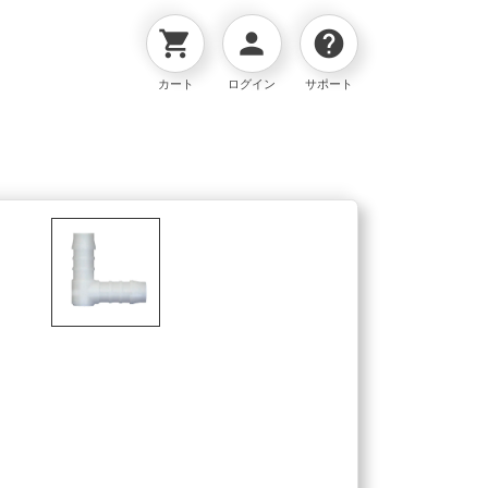
shopping_cart
person
help
カート
ログイン
サポート