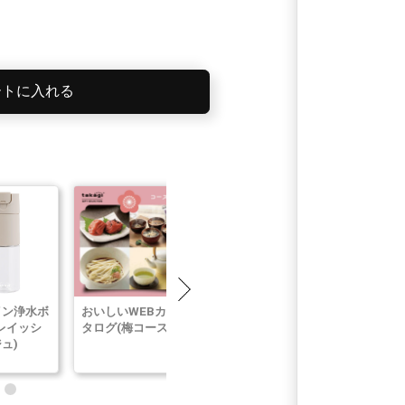
ートに入れる
イン浄水ボ
おいしいWEBカ
NANO NEXT
VISANTE
レイッシ
タログ(梅コース)
10m(チャコール
Moisturizin
ュ)
グレー)
Cream