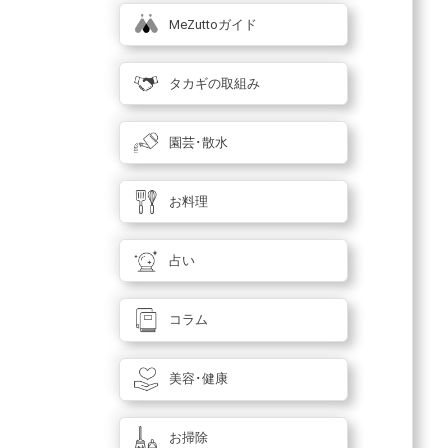
MeZuttoガイド
タカギの取組み
園芸･散水
お料理
占い
コラム
美容･健康
お掃除