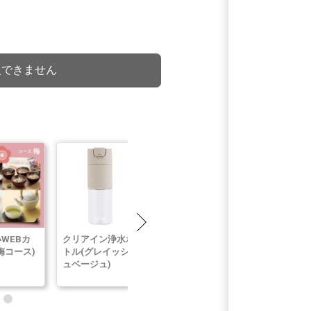
入できません
WEBカ
クリアイン浄水ボ
VISANTE
NANO NEX
梅コース)
トル(グレイッシ
Moisturizing
10m(チャコ
ュベージュ)
Cream
グレー)