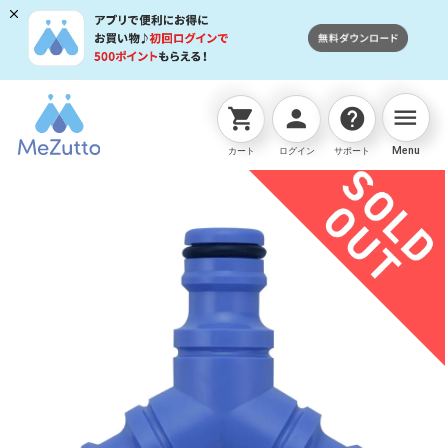
menu
shopping_cart
person
help
ネットストアTOP
販売終了商品
三ﾂ又ジョイントニップ
Menu
カート
ログイン
サポート