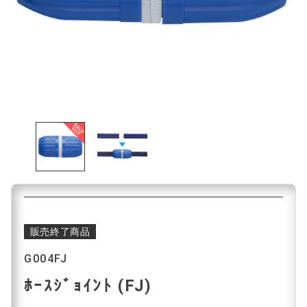
販売終了商品
G004FJ
ﾎｰｽｼﾞｮｲﾝﾄ (FJ)