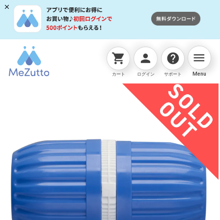
menu
shopping_cart
person
help
ネットストアTOP
販売終了商品
ﾎｰｽｼﾞｮｲﾝﾄ (FJ)
Menu
カート
ログイン
サポート