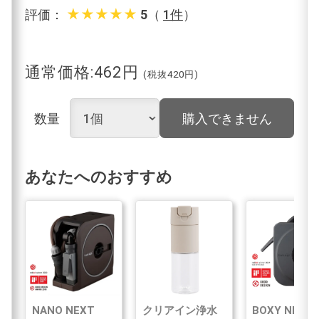
star_rate
star_rate
star_rate
star_rate
star_rate
評価：
5
（
1件
）
通常価格:462円
(税抜420円)
数量
購入できません
あなたへのおすすめ
NANO NEXT
クリアイン浄水
BOXY NEXT