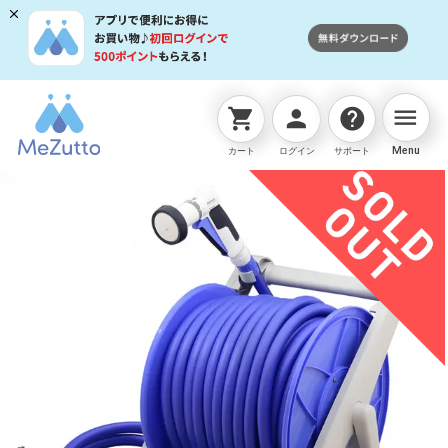
menu
shopping_cart
person
help
ネットストアTOP
販売終了商品
オーロラV 50m 内径
Menu
カート
ログイン
サポート