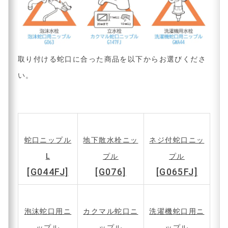
取り付ける蛇口に合った商品を以下からお選びくださ
い。
蛇口ニップル
地下散水栓ニッ
ネジ付蛇口ニッ
L
プル
プル
[G044FJ]
[G076]
[G065FJ]
泡沫蛇口用ニ
カクマル蛇口ニ
洗濯機蛇口用ニ
ップル
ップル
ップル