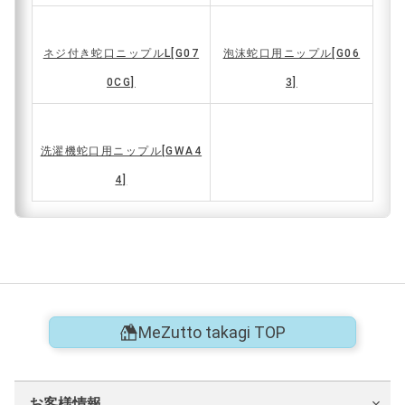
ネジ付き蛇口ニップルL
[G07
泡沫蛇口用ニップル
[G06
0CG]
3]
洗濯機蛇口用ニップル
[GWA4
4]
MeZutto takagi TOP
お客様情報