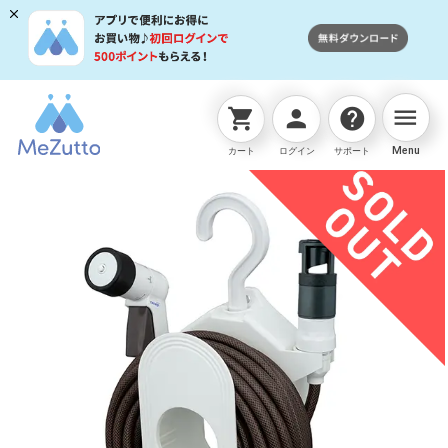
menu
shopping_cart
person
help
ネットストアTOP
ホースリール
コンパクトリール 15
Menu
カート
ログイン
サポート