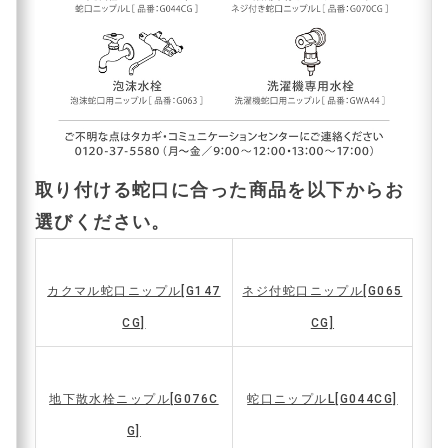
取り付ける蛇口に合った商品を以下からお
選びください。
カクマル蛇口ニップル
[G147
ネジ付蛇口ニップル
[G065
CG]
CG]
地下散水栓ニップル
[G076C
蛇口ニップルL
[G044CG]
G]