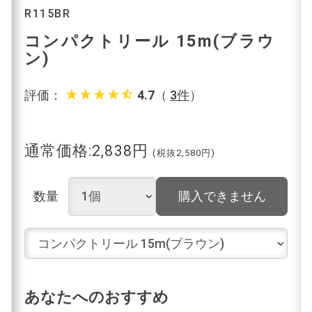
R115BR
コンパクトリール 15m(ブラウ
ン)
star_rate
star_rate
star_rate
star_rate
star_half
評価：
4.7
（
3件
）
通常価格:2,838円
(税抜2,580円)
数量
購入できません
あなたへのおすすめ