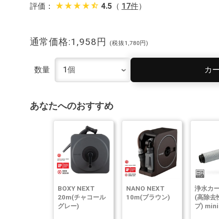
star_rate
star_rate
star_rate
star_rate
star_half
評価：
4.5
（
17件
）
通常価格:1,958円
(税抜1,780円)
カ
数量
あなたへのおすすめ
BOXY NEXT
NANO NEXT
浄水カ
20m(チャコール
10m(ブラウン)
(高除去
グレー)
プ) min