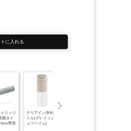
ートに入れる
ートリッジ
クリアイン浄水ボ
おいしいWEBカ
BOXY NEXT
性能タイ
トル(グレイッシ
タログ(梅コース)
20m(ブラウ
i Neo専用
ュベージュ)