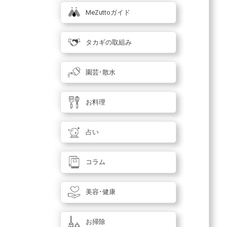
MeZuttoガイド
タカギの取組み
園芸･散水
お料理
占い
コラム
美容･健康
お掃除