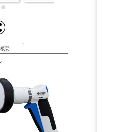
品概要
ル