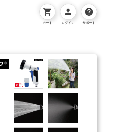
shopping_cart
person
help
カート
ログイン
サポート