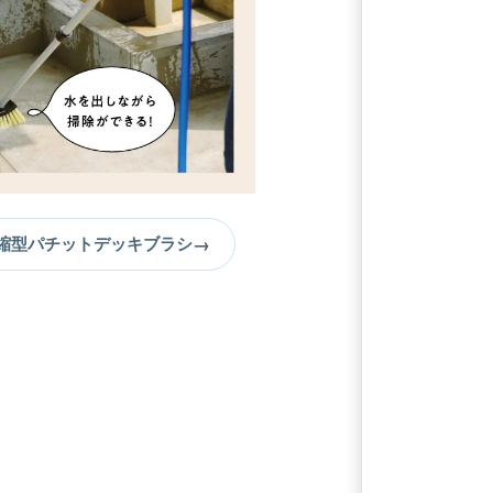
→
縮型パチットデッキブラシ