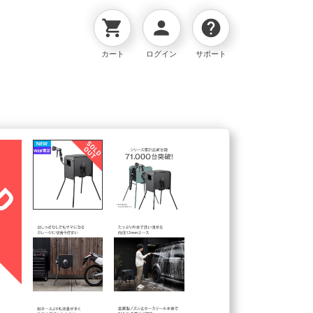
shopping_cart
person
help
カート
ログイン
サポート