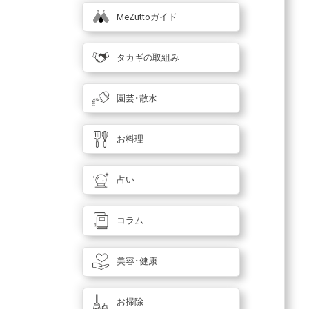
MeZuttoガイド
タカギの取組み
園芸･散水
お料理
占い
コラム
美容･健康
お掃除