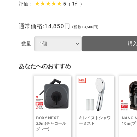
star_rate
star_rate
star_rate
star_rate
star_rate
評価：
5
（
1件
）
通常価格:14,850円
(税抜13,500円)
購
数量
あなたへのおすすめ
BOXY NEXT
キレイストシャワ
NANO 
20m(チャコール
ーミスト
10m(ブ
グレー)