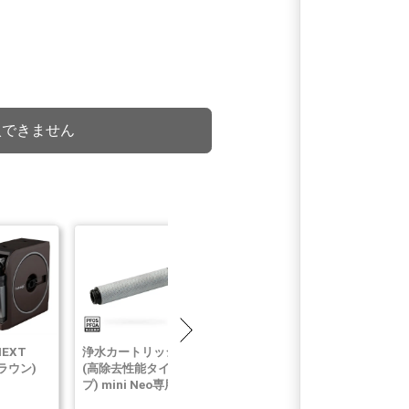
入できません
NEXT
浄水カートリッジ
おいしいWEBカ
BOXY NEXT
ラウン)
(高除去性能タイ
タログ(梅コース)
20m(ブラウ
プ) mini Neo専用