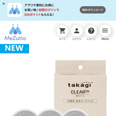
menu
shopping_cart
person
help
ネットストアTOP
浄水器関連
クリアイン浄水ボトル 
Menu
カート
ログイン
サポート