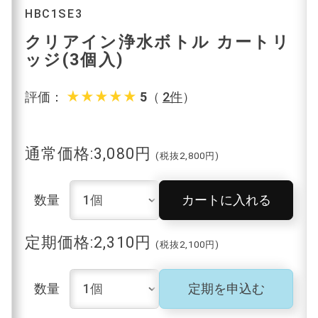
HBC1SE3
クリアイン浄水ボトル カートリ
ッジ(3個入)
star_rate
star_rate
star_rate
star_rate
star_rate
評価：
5
（
2件
）
通常価格:3,080円
(税抜2,800円)
数量
カートに入れる
定期価格:2,310円
(税抜2,100円)
数量
定期を申込む