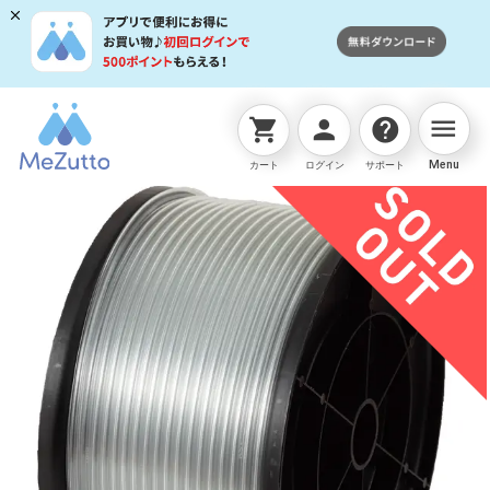
menu
shopping_cart
person
help
ネットストアTOP
販売終了商品
透明チューブ03×05 
Menu
カート
ログイン
サポート