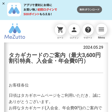
menu
shopping_cart
person
help
お知らせ
Menu
カート
ログイン
サポート
2024.05.29
タカギカードのご案内（最大3,600円
割引特典、入会金・年会費0円）
お客様各位
日頃はタカギホームページをご利用いただき、誠に
ありがとうございます。
お得なタカギカード(入会金、年会費0円)のご案内で