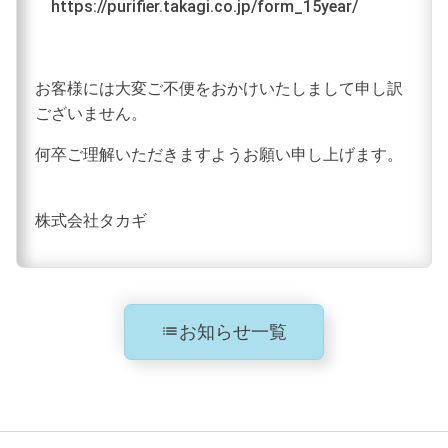
https://purifier.takagi.co.jp/form_15year/
お客様には大変ご不便をおかけいたしまして申し訳
ございません。
何卒ご理解いただきますようお願い申し上げます。
株式会社タカギ
お知らせ一覧
list