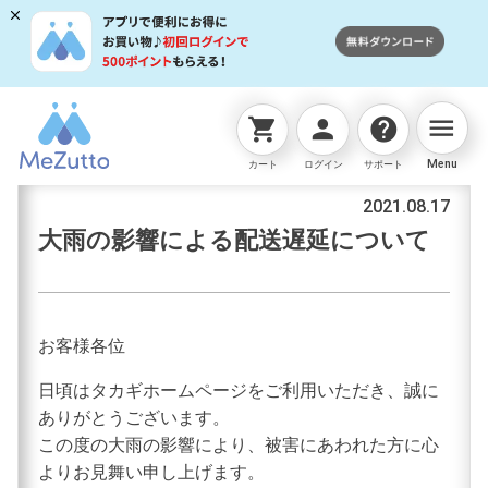
menu
shopping_cart
person
help
お知らせ
Menu
カート
ログイン
サポート
2021.08.17
大雨の影響による配送遅延について
お客様各位
日頃はタカギホームページをご利用いただき、誠に
ありがとうございます。
この度の大雨の影響により、被害にあわれた方に心
よりお見舞い申し上げます。