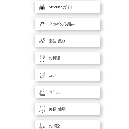
MeZuttoガイド
タカギの取組み
園芸･散水
お料理
占い
コラム
美容･健康
お掃除