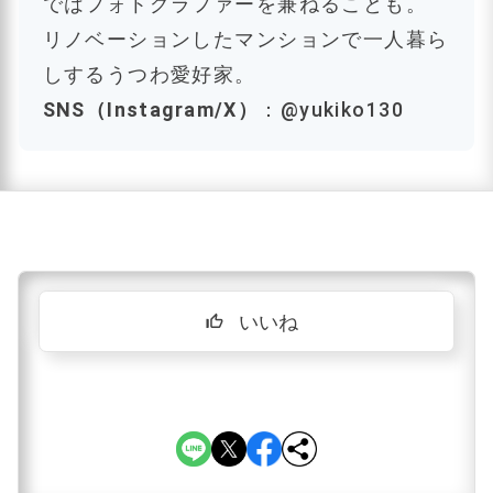
ではフォトグラファーを兼ねることも。
リノベーションしたマンションで一人暮ら
しするうつわ愛好家。
SNS（Instagram/X）
：@yukiko130
いいね
thumb_up_off_alt