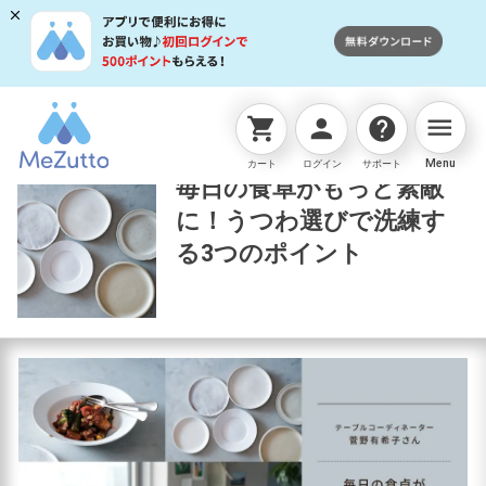
menu
shopping_cart
person
help
読みものTOP
コラム
毎日の食卓がもっと素敵に！う
Menu
カート
ログイン
サポート
毎日の食卓がもっと素敵
に！うつわ選びで洗練す
る3つのポイント