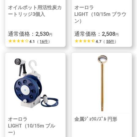
オイルポット用活性炭カ
オーロラ
ートリッジ3個入
LIGHT（10/15m ブラウ
ン）
通常価格：2,530
通常価格：2,508
円
円
star_rate
star_rate
star_rate
star_rate
star_border
star_rate
star_rate
star_rate
star_rate
star_half
4.1
（
16件
）
4.7
（
55件
）
オーロラ
金属ｼﾞｮｳﾛﾉｽﾞﾙ 円形
LIGHT（10/15m ブル
ー）