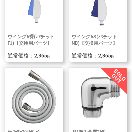
ウイング6裸(パチット
ウイング6S(パチット
FJ)【交換用パーツ】
NB)【交換用パーツ】
通常価格：2,365
通常価格：2,365
円
円
ｼｬﾜｰﾎｰｽ(ｼﾙﾊﾞｰ)
JM957 金属ｴﾙﾎﾞ