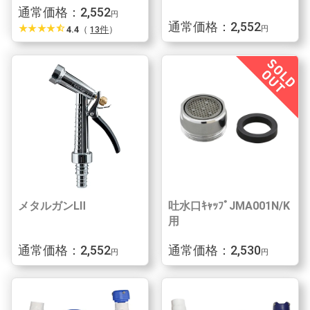
通常価格：2,552
円
通常価格：2,552
star_rate
star_rate
star_rate
star_rate
star_half
4.4
（
13件
）
円
メタルガンLⅡ
吐水口ｷｬｯﾌﾟJMA001N/K
用
通常価格：2,552
通常価格：2,530
円
円