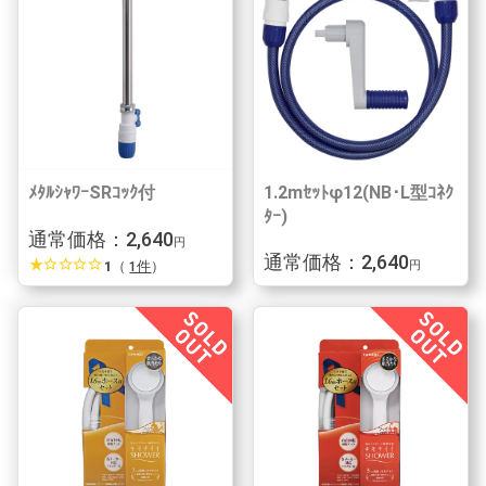
ﾒﾀﾙｼｬﾜｰSRｺｯｸ付
1.2mｾｯﾄφ12(NB･L型ｺﾈｸ
ﾀｰ)
通常価格：2,640
円
通常価格：2,640
star_rate
star_border
star_border
star_border
star_border
1
（
1件
）
円