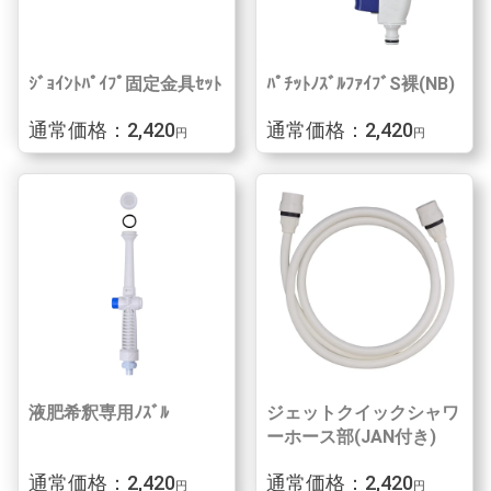
ｼﾞｮｲﾝﾄﾊﾟｲﾌﾟ固定金具ｾｯﾄ
ﾊﾟﾁｯﾄﾉｽﾞﾙﾌｧｲﾌﾞS裸(NB)
通常価格：2,420
通常価格：2,420
円
円
液肥希釈専用ﾉｽﾞﾙ
ジェットクイックシャワ
ーホース部(JAN付き)
通常価格：2,420
通常価格：2,420
円
円