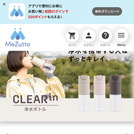
menu
shopping_cart
person
help
Menu
カート
ログイン
サポート