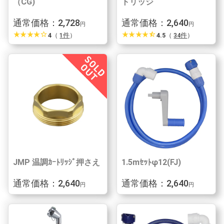
（CG)
トリッジ
通常価格：2,728
通常価格：2,640
円
円
star_rate
star_rate
star_rate
star_rate
star_border
star_rate
star_rate
star_rate
star_rate
star_half
4
（
1件
）
4.5
（
34件
）
JMP 温調ｶｰﾄﾘｯｼﾞ押さえ
1.5mｾｯﾄφ12(FJ)
通常価格：2,640
通常価格：2,640
円
円