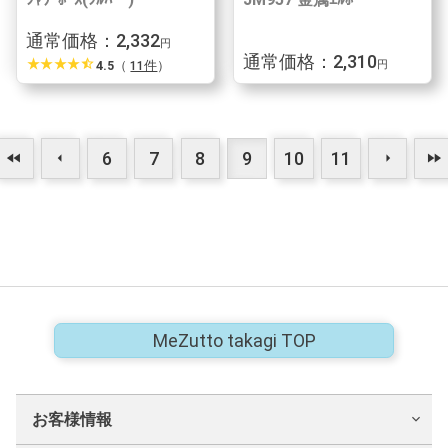
通常価格：2,332
円
通常価格：2,310
star_rate
star_rate
star_rate
star_rate
star_half
4.5
（
11件
）
円
6
7
8
9
10
11
fast_rewind
arrow_left
arrow_right
fast_forward
MeZutto takagi TOP
お客様情報