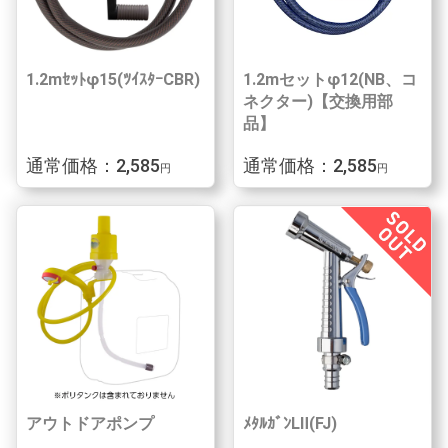
1.2mｾｯﾄφ15(ﾂｲｽﾀｰCBR)
1.2mセットφ12(NB、コ
ネクター)【交換用部
品】
通常価格：2,585
通常価格：2,585
円
円
アウトドアポンプ
ﾒﾀﾙｶﾞﾝLⅡ(FJ)