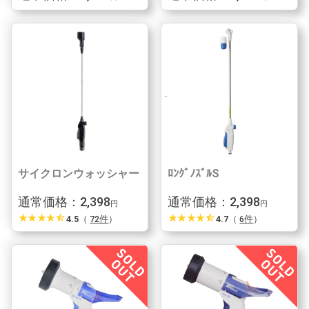
サイクロンウォッシャー
ﾛﾝｸﾞﾉｽﾞﾙS
通常価格：2,398
通常価格：2,398
円
円
star_rate
star_rate
star_rate
star_rate
star_half
star_rate
star_rate
star_rate
star_rate
star_half
4.5
（
72件
）
4.7
（
6件
）