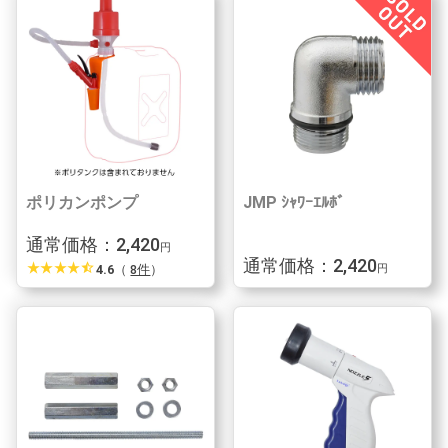
ポリカンポンプ
JMP ｼｬﾜｰｴﾙﾎﾞ
通常価格：2,420
円
通常価格：2,420
star_rate
star_rate
star_rate
star_rate
star_half
4.6
（
8件
）
円