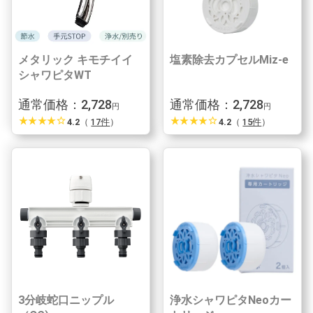
メタリック キモチイイ
塩素除去カプセルMiz-e
シャワピタWT
通常価格：2,728
通常価格：2,728
円
円
star_rate
star_rate
star_rate
star_rate
star_border
star_rate
star_rate
star_rate
star_rate
star_border
4.2
（
17件
）
4.2
（
15件
）
3分岐蛇口ニップル
浄水シャワピタNeoカー