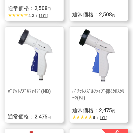
通常価格：2,508
円
通常価格：2,508
star_rate
star_rate
star_rate
star_rate
star_border
4.2
（
11件
）
円
ﾊﾟﾁｯﾄﾉｽﾞﾙﾌｧｲﾌﾞ(NB)
ﾊﾟﾁｯﾄﾉｽﾞﾙﾌｧｲﾌﾞ裸ﾐｸﾛｽｸﾘ
ｰﾝ(FJ)
通常価格：2,475
円
通常価格：2,475
star_rate
star_rate
star_rate
star_rate
star_rate
5
（
1件
）
円