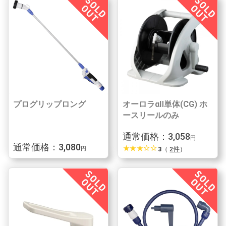
プログリップロング
オーロラαⅡ単体(CG) ホ
ースリールのみ
通常価格：3,058
円
通常価格：3,080
star_rate
star_rate
star_rate
star_border
star_border
3
（
2件
）
円