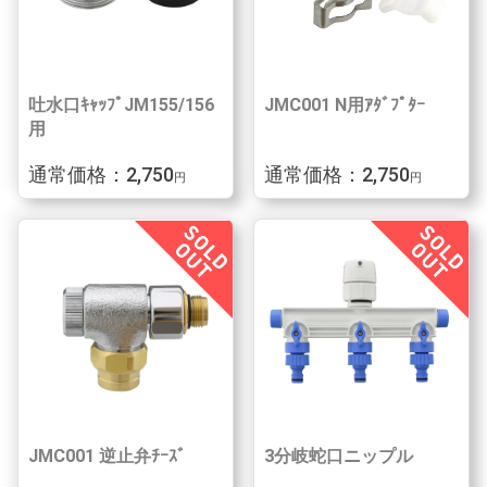
吐水口ｷｬｯﾌﾟJM155/156
JMC001 N用ｱﾀﾞﾌﾟﾀｰ
用
通常価格：2,750
通常価格：2,750
円
円
JMC001 逆止弁ﾁｰｽﾞ
3分岐蛇口ニップル