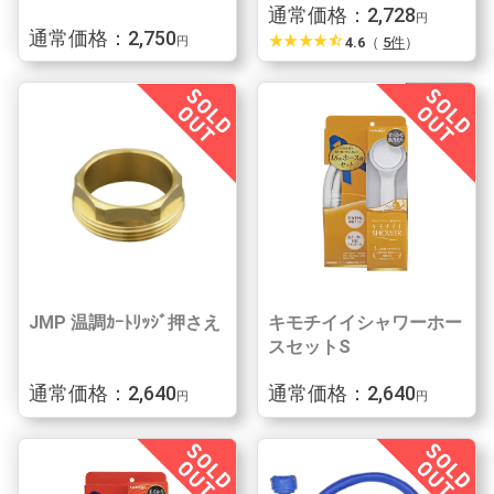
通常価格：2,728
円
通常価格：2,750
star_rate
star_rate
star_rate
star_rate
star_half
4.6
（
5件
）
円
JMP 温調ｶｰﾄﾘｯｼﾞ押さえ
キモチイイシャワーホー
スセットS
通常価格：2,640
通常価格：2,640
円
円