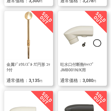
通常価格：3,300
通常価格：3,278
円
円
金属ｼﾞｮｳﾛﾉｽﾞﾙ だ円形 ｺｯ
吐水口付断熱ｷｬｯﾌﾟ
ｸ付
JMB001N/K用
通常価格：3,135
通常価格：3,080
円
円