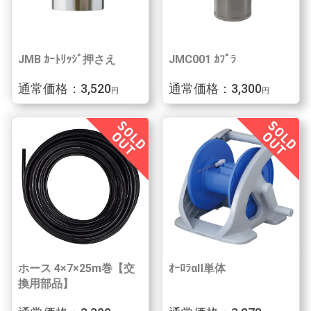
JMB ｶｰﾄﾘｯｼﾞ押さえ
JMC001 ｶﾌﾟﾗ
通常価格：3,520
通常価格：3,300
円
円
ホース 4×7×25m巻【交
ｵｰﾛﾗαⅡ単体
換用部品】