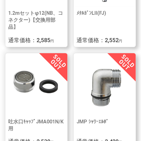
1.2mセットφ12(NB、コ
ﾒﾀﾙｶﾞﾝLⅡ(FJ)
ネクター)【交換用部
品】
通常価格：2,585
通常価格：2,552
円
円
吐水口ｷｬｯﾌﾟJMA001N/K
JMP ｼｬﾜｰｴﾙﾎﾞ
用