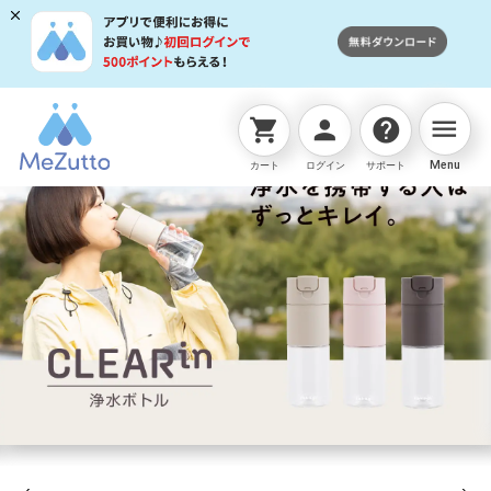
menu
shopping_cart
person
help
Menu
カート
ログイン
サポート