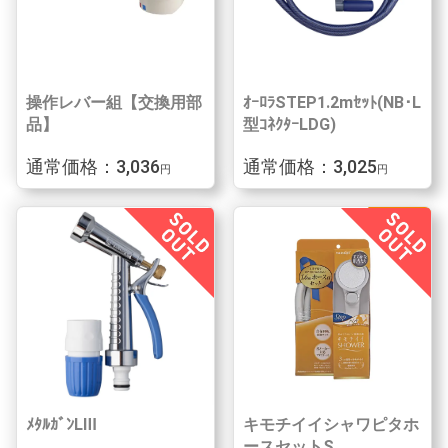
操作レバー組【交換用部
ｵｰﾛﾗSTEP1.2mｾｯﾄ(NB･L
品】
型ｺﾈｸﾀｰLDG)
通常価格：3,036
通常価格：3,025
円
円
ﾒﾀﾙｶﾞﾝLⅢ
キモチイイシャワピタホ
ースセットS