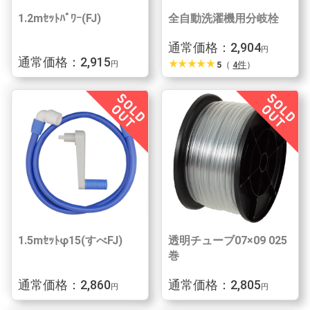
1.2mｾｯﾄﾊﾟﾜｰ(FJ)
全自動洗濯機用分岐栓
通常価格：2,904
円
通常価格：2,915
star_rate
star_rate
star_rate
star_rate
star_rate
5
（
4件
）
円
1.5mｾｯﾄφ15(すべFJ)
透明チューブ07×09 025
巻
通常価格：2,860
通常価格：2,805
円
円