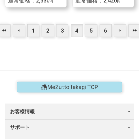
通常価格：2,530
通常価格：2,420
円
円
1
2
3
4
5
6
fast_rewind
arrow_left
arrow_right
fast_forward
MeZutto takagi TOP
お客様情報
サポート